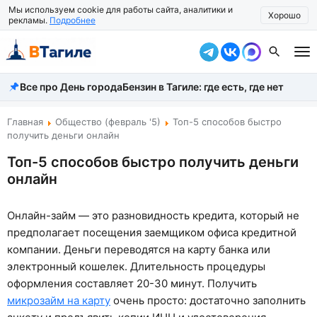
Мы используем cookie для работы сайта, аналитики и
Хорошо
рекламы.
Подробнее
Все про День города
Бензин в Тагиле: где есть, где нет
Все новости
Происшествия
Главная
Общество (февраль '5)
Топ-5 способов быстро
получить деньги онлайн
Город
Топ-5 способов быстро получить деньги
онлайн
Власть
Жизнь
Онлайн-займ — это разновидность кредита, который не
предполагает посещения заемщиком офиса кредитной
Экономика
компании. Деньги переводятся на карту банка или
Общество
электронный кошелек. Длительность процедуры
оформления составляет 20-30 минут. Получить
Рассказать новость
микрозайм на карту
очень просто: достаточно заполнить