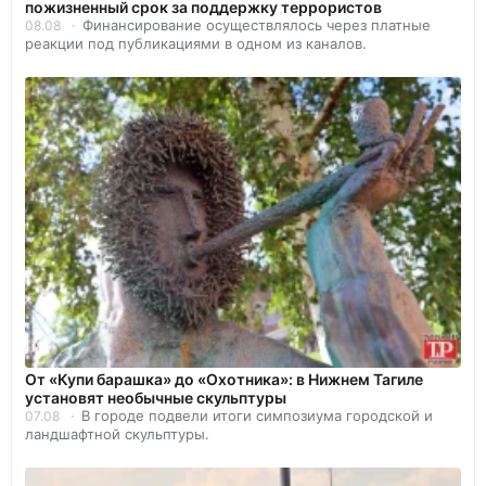
пожизненный срок за поддержку террористов
Финансирование осуществлялось через платные
08.08
реакции под публикациями в одном из каналов.
От «Купи барашка» до «Охотника»: в Нижнем Тагиле
установят необычные скульптуры
В городе подвели итоги симпозиума городской и
07.08
ландшафтной скульптуры.