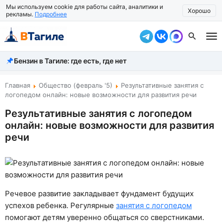
Мы используем cookie для работы сайта, аналитики и
Хорошо
рекламы.
Подробнее
Бензин в Тагиле: где есть, где нет
Все новости
Происшествия
Главная
Общество (февраль '5)
Результативные занятия с
логопедом онлайн: новые возможности для развития речи
Город
Результативные занятия с логопедом
онлайн: новые возможности для развития
Власть
речи
Жизнь
Экономика
Общество
Речевое развитие закладывает фундамент будущих
успехов ребенка. Регулярные
Рассказать новость
занятия с логопедом
помогают детям уверенно общаться со сверстниками.