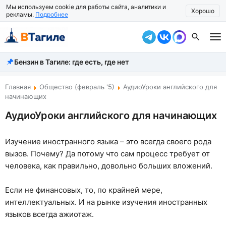
Мы используем cookie для работы сайта, аналитики и
Хорошо
рекламы.
Подробнее
Бензин в Тагиле: где есть, где нет
Все новости
Происшествия
Главная
Общество (февраль '5)
АудиоУроки английского для
начинающих
Город
АудиоУроки английского для начинающих
Власть
Изучение иностранного языка – это всегда своего рода
Жизнь
вызов. Почему? Да потому что сам процесс требует от
человека, как правильно, довольно больших вложений.
Экономика
Общество
Если не финансовых, то, по крайней мере,
интеллектуальных. И на рынке изучения иностранных
Рассказать новость
языков всегда ажиотаж.