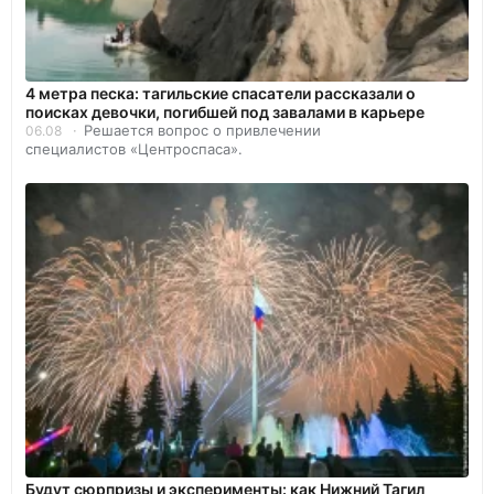
4 метра песка: тагильские спасатели рассказали о
поисках девочки, погибшей под завалами в карьере
Решается вопрос о привлечении
06.08
специалистов «Центроспаса».
Будут сюрпризы и эксперименты: как Нижний Тагил