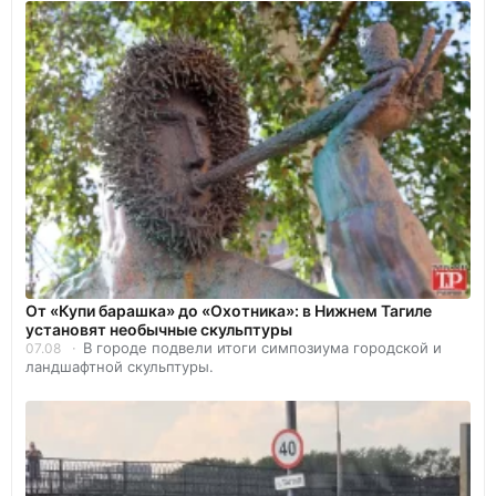
От «Купи барашка» до «Охотника»: в Нижнем Тагиле
установят необычные скульптуры
В городе подвели итоги симпозиума городской и
07.08
ландшафтной скульптуры.