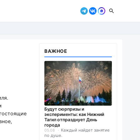
ВАЖНОЕ
ля.
м
Будут сюрпризы и
огостоящие
эксперименты: как Нижний
Тагил отпразднует День
вное,
города
Каждый найдет занятие
05.08
по душе.