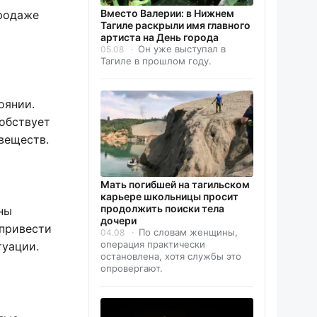
Вместо Валерии: в Нижнем
продаже
Тагиле раскрыли имя главного
артиста на День города
Он уже выступал в
05.08
Тагиле в прошлом году.
оянии.
собствует
веществ.
Мать погибшей на тагильском
карьере школьницы просит
продолжить поиски тела
ны
дочери
 привести
По словам женщины,
04.08
операция практически
туации.
остановлена, хотя службы это
опровергают.