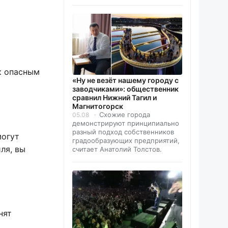
к опасным
«Ну не везёт нашему городу с
заводчиками»: общественник
сравнил Нижний Тагил и
Магнитогорск
Схожие города
05.08
демонстрируют принципиально
разный подход собственников
могут
градообразующих предприятий,
ля, вы
считает Анатолий Толстов.
нят