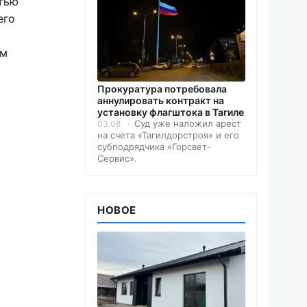
тью
его
ем
Прокуратура потребовала
аннулировать контракт на
установку флагштока в Тагиле
Суд уже наложил арест
03.08
на счета «Тагилдорстроя» и его
субподрядчика «Горсвет-
Сервис».
НОВОЕ