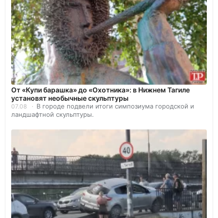
От «Купи барашка» до «Охотника»: в Нижнем Тагиле
установят необычные скульптуры
В городе подвели итоги симпозиума городской и
07.08
ландшафтной скульптуры.