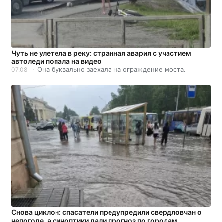
Чуть не улетела в реку: странная авария с участием
автоледи попала на видео
Она буквально заехала на ограждение моста.
07.08
Снова циклон: спасатели предупредили свердловчан о
непогоде, а синоптики дали прогноз по городам