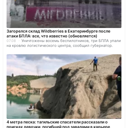
Загорелся склад Wildberries в Екатеринбурге после
атаки БПЛА: все, что известно (обновляется)
Уничтожены восемь беспилотников, три БПЛА упали
07.08
на кровлю логистического центра, сообщил губернатор.
4 метра песка: тагильские спасатели рассказали о
поисках девочки, погибшей под завалами в карьере