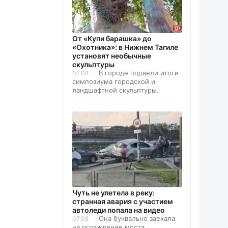
От «Купи барашка» до
«Охотника»: в Нижнем Тагиле
установят необычные
скульптуры
В городе подвели итоги
07.08
симпозиума городской и
ландшафтной скульптуры.
Чуть не улетела в реку:
странная авария с участием
автоледи попала на видео
Она буквально заехала
07.08
на ограждение моста.