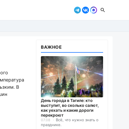
ВАЖНОЕ
ного
емпература
ьзким. В
шин
День города в Тагиле: кто
выступит, во сколько салют,
как уехать и какие дороги
перекроют
Всё, что нужно знать о
07.08
празднике.