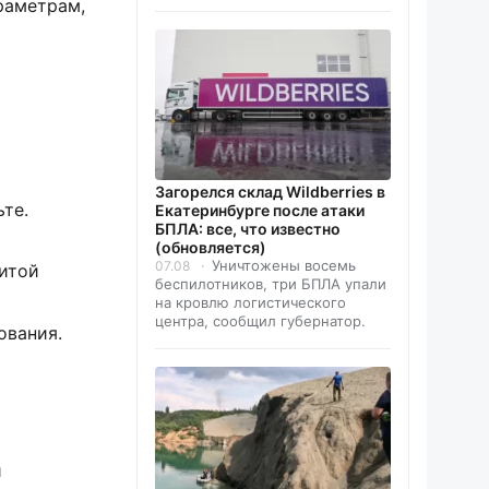
раметрам,
Загорелся склад Wildberries в
те.
Екатеринбурге после атаки
БПЛА: все, что известно
(обновляется)
Уничтожены восемь
07.08
итой
беспилотников, три БПЛА упали
на кровлю логистического
центра, сообщил губернатор.
ования.
и