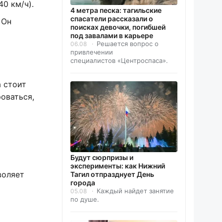
40 км/ч).
4 метра песка: тагильские
спасатели рассказали о
 Он
поисках девочки, погибшей
под завалами в карьере
Решается вопрос о
06.08
привлечении
специалистов «Центроспаса».
 стоит
оваться,
Будут сюрпризы и
эксперименты: как Нижний
воляет
Тагил отпразднует День
города
Каждый найдет занятие
05.08
по душе.