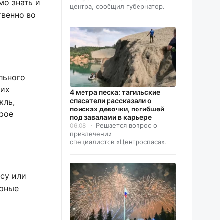
мо знать и
центра, сообщил губернатор.
твенно во
льного
ких
4 метра песка: тагильские
спасатели рассказали о
кль,
поисках девочки, погибшей
орое
под завалами в карьере
Решается вопрос о
06.08
привлечении
специалистов «Центроспаса».
есу или
ярные