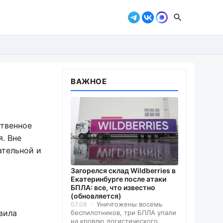
ВАЖНОЕ
ственное
. Вне
ательной и
Загорелся склад Wildberries в
Екатеринбурге после атаки
БПЛА: все, что известно
(обновляется)
Уничтожены восемь
07.08
авила
беспилотников, три БПЛА упали
на кровлю логистического