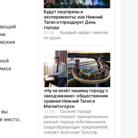
Будут сюрпризы и
эксперименты: как Нижний
Тагил отпразднует День
жающей
города
Каждый найдет занятие
05.08
 не
по душе.
ческие
ьной
димое
«Ну не везёт нашему городу с
заводчиками»: общественник
сравнил Нижний Тагил и
Магнитогорск
 вы
Схожие города
05.08
демонстрируют принципиально
е место.
разный подход собственников
градообразующих предприятий,
считает Анатолий Толстов.