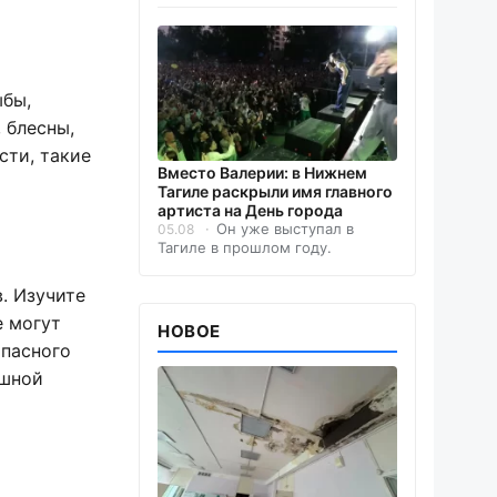
ыбы,
 блесны,
сти, такие
Вместо Валерии: в Нижнем
Тагиле раскрыли имя главного
артиста на День города
Он уже выступал в
05.08
Тагиле в прошлом году.
. Изучите
е могут
НОВОЕ
опасного
ешной