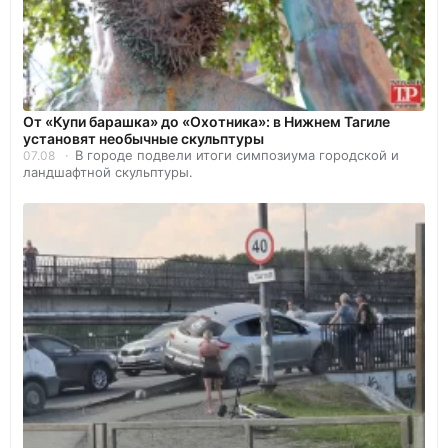
От «Купи барашка» до «Охотника»: в Нижнем Тагиле
установят необычные скульптуры
В городе подвели итоги симпозиума городской и
07.08
ландшафтной скульптуры.