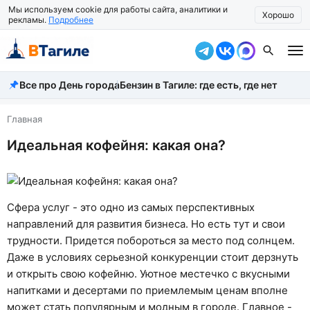
Мы используем cookie для работы сайта, аналитики и
Хорошо
рекламы.
Подробнее
Все про День города
Бензин в Тагиле: где есть, где нет
Все новости
Происшествия
Главная
Идеальная кофейня: какая она?
Город
Власть
Жизнь
Сфера услуг - это одно из самых перспективных
направлений для развития бизнеса. Но есть тут и свои
Экономика
трудности. Придется побороться за место под солнцем.
Даже в условиях серьезной конкуренции стоит дерзнуть
Общество
и открыть свою кофейню. Уютное местечко с вкусными
Рассказать новость
напитками и десертами по приемлемым ценам вполне
может стать популярным и модным в городе. Главное -