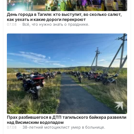
День города в Тагиле: кто выступит, во сколько салют,
как уехать и какие дороги перекроют
Всё, что нужно знать о празднике.
07.08
Прах разбившегося в ДТП тагильского байкера развеяли
над Висимским водопадом
38-летний мотоциклист умер в больнице.
07.08