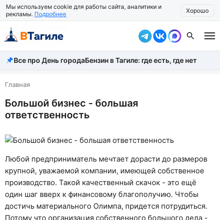
Мы используем cookie для работы сайта, аналитики и
Хорошо
рекламы.
Подробнее
Все про День города
Бензин в Тагиле: где есть, где нет
Все новости
Происшествия
Главная
Большой бизнес - большая
Город
ответственность
Власть
Жизнь
Любой предприниматель мечтает дорасти до размеров
Экономика
крупной, уважаемой компании, имеющей собственное
производство. Такой качественный скачок - это ещё
Общество
один шаг вверх к финансовому благополучию. Чтобы
Рассказать новость
достичь материального Олимпа, придется потрудиться.
Потому что организация собственного большого дела -