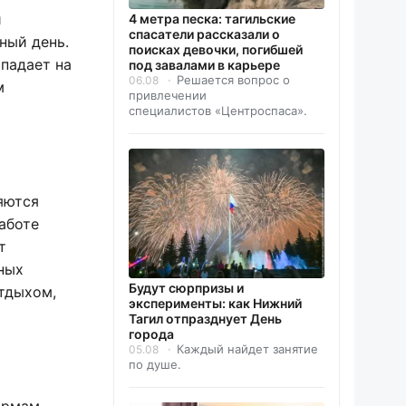
и
4 метра песка: тагильские
спасатели рассказали о
ный день.
поисках девочки, погибшей
ыпадает на
под завалами в карьере
Решается вопрос о
06.08
м
привлечении
специалистов «Центроспаса».
яются
аботе
т
ных
Будут сюрпризы и
тдыхом,
эксперименты: как Нижний
Тагил отпразднует День
города
Каждый найдет занятие
05.08
по душе.