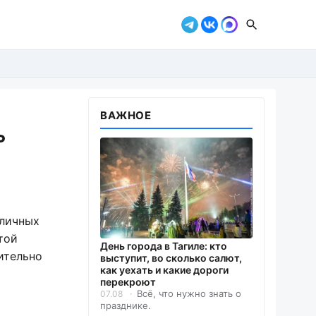
ВАЖНОЕ
ь
зличных
той
День города в Тагиле: кто
ительно
выступит, во сколько салют,
как уехать и какие дороги
перекроют
Всё, что нужно знать о
07.08
празднике.