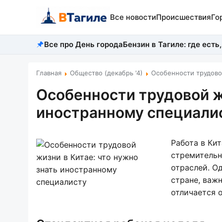
Все новости
Происшествия
Го
Все про День города
Бензин в Тагиле: где есть,
Главная
Общество (декабрь '4)
Особенности трудово
Особенности трудовой жи
иностранному специали
Работа в Ки
стремительн
отраслей. О
стране, важ
отличается о