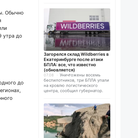
ы. Обычно
я
или
9 утра до
Загорелся склад Wildberries в
Екатеринбурге после атаки
БПЛА: все, что известно
(обновляется)
Уничтожены восемь
07.08
беспилотников, три БПЛА упали
одного до
на кровлю логистического
егионах,
центра, сообщил губернатор.
нного