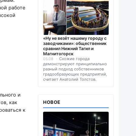
ормам.
ной работе
ысокой
«Ну не везёт нашему городу с
заводчиками»: общественник
сравнил Нижний Тагил и
Магнитогорск
Схожие города
05.08
демонстрируют принципиально
разный подход собственников
градообразующих предприятий,
считает Анатолий Толстов.
льного и
ов, как
НОВОЕ
роваться к