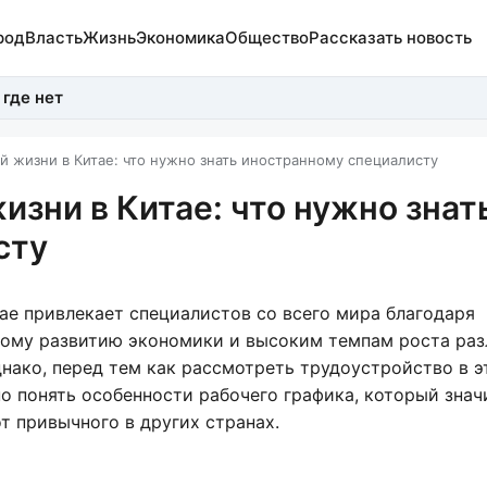
род
Власть
Жизнь
Экономика
Общество
Рассказать новость
 где нет
й жизни в Китае: что нужно знать иностранному специалисту
зни в Китае: что нужно знат
сту
тае привлекает специалистов со всего мира благодаря
ому развитию экономики и высоким темпам роста ра
днако, перед тем как рассмотреть трудоустройство в э
но понять особенности рабочего графика, который знач
т привычного в других странах.