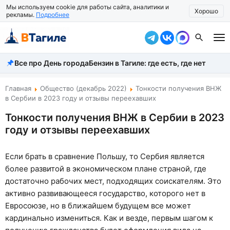
Мы используем cookie для работы сайта, аналитики и
Хорошо
рекламы.
Подробнее
Все про День города
Бензин в Тагиле: где есть, где нет
Все новости
Происшествия
Главная
Общество (декабрь 2022)
Тонкости получения ВНЖ
в Сербии в 2023 году и отзывы переехавших
Город
Тонкости получения ВНЖ в Сербии в 2023
году и отзывы переехавших
Власть
Жизнь
Если брать в сравнение Польшу, то Сербия является
более развитой в экономическом плане страной, где
Экономика
достаточно рабочих мест, подходящих соискателям. Это
Общество
активно развивающееся государство, которого нет в
Евросоюзе, но в ближайшем будущем все может
Рассказать новость
кардинально измениться. Как и везде, первым шагом к