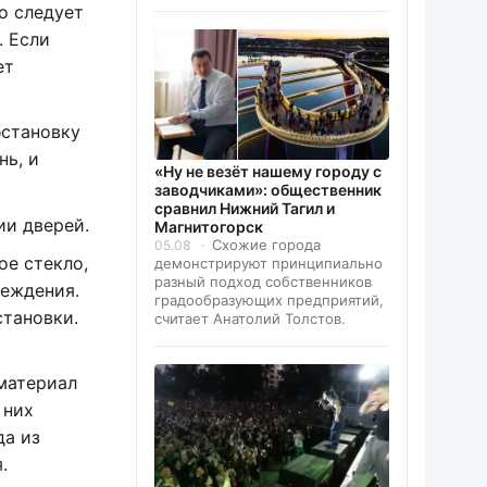
о следует
. Если
ет
бстановку
нь, и
«Ну не везёт нашему городу с
заводчиками»: общественник
сравнил Нижний Тагил и
ии дверей.
Магнитогорск
Схожие города
05.08
ое стекло,
демонстрируют принципиально
разный подход собственников
реждения.
градообразующих предприятий,
становки.
считает Анатолий Толстов.
 материал
 них
да из
.