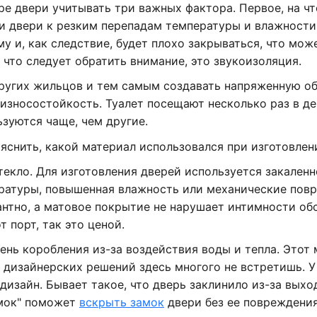
ре двери учитывать три важных фактора. Первое, на чт
и двери к резким перепадам температуры и влажности
у и, как следствие, будет плохо закрываться, что мож
 что следует обратить внимание, это звукоизоляция.
ругих жильцов и тем самым создавать напряженную о
 износостойкость. Туалет посещают несколько раз в де
ьзуются чаще, чем другие.
яснить, какой материал использовался при изготовлен
екло. Для изготовления дверей используется закаленн
ратуры, повышенная влажность или механические пов
антно, а матовое покрытие не нарушает интимности об
 порт, так это ценой.
нь коробления из-за воздействия воды и тепла. Этот
ия дизайнерских решений здесь многого не встретишь. У
дизайн. Бывает такое, что дверь заклинило из-за выхо
амок" поможет
вскрыть замок
двери без ее повреждения