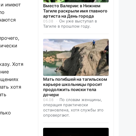
 и имеют
Вместо Валерии: в Нижнем
Тагиле раскрыли имя главного
по
артиста на День города
чаются
Он уже выступал в
05.08
Тагиле в прошлом году.
прочего,
тически
азу. Хотя
яние
ещениях
Мать погибшей на тагильском
карьере школьницы просит
ать хотя
продолжить поиски тела
ать
дочери
По словам женщины,
04.08
операция практически
остановлена, хотя службы это
олько
опровергают.