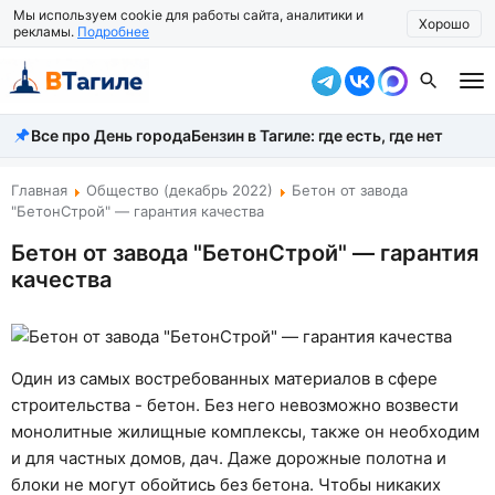
Мы используем cookie для работы сайта, аналитики и
Хорошо
рекламы.
Подробнее
Все про День города
Бензин в Тагиле: где есть, где нет
Все новости
Происшествия
Главная
Общество (декабрь 2022)
Бетон от завода
"БетонСтрой" — гарантия качества
Город
Бетон от завода "БетонСтрой" — гарантия
качества
Власть
Жизнь
Экономика
Один из самых востребованных материалов в сфере
строительства - бетон. Без него невозможно возвести
Общество
монолитные жилищные комплексы, также он необходим
и для частных домов, дач. Даже дорожные полотна и
Рассказать новость
блоки не могут обойтись без бетона. Чтобы никаких