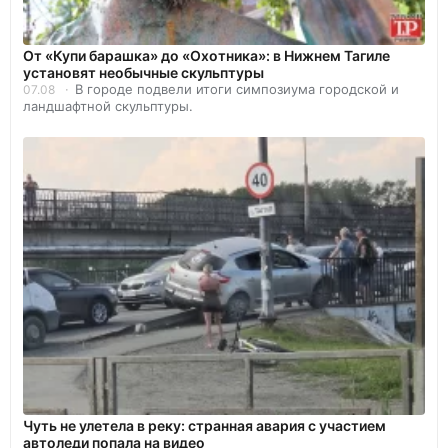
От «Купи барашка» до «Охотника»: в Нижнем Тагиле
установят необычные скульптуры
В городе подвели итоги симпозиума городской и
07.08
ландшафтной скульптуры.
Чуть не улетела в реку: странная авария с участием
автоледи попала на видео