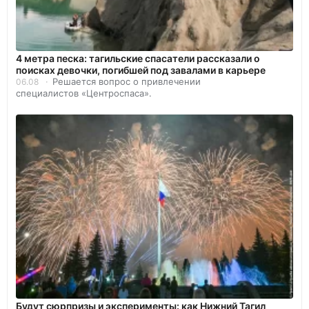
4 метра песка: тагильские спасатели рассказали о
поисках девочки, погибшей под завалами в карьере
Решается вопрос о привлечении
06.08
специалистов «Центроспаса».
Будут сюрпризы и эксперименты: как Нижний Тагил