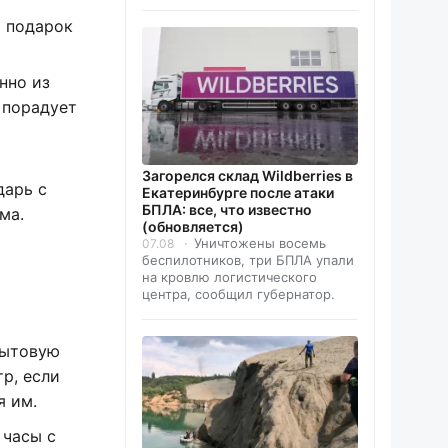
и подарок
нно из
 порадует
Загорелся склад Wildberries в
дарь с
Екатеринбурге после атаки
БПЛА: все, что известно
ма.
(обновляется)
Уничтожены восемь
07.08
беспилотников, три БПЛА упали
на кровлю логистического
центра, сообщил губернатор.
бытовую
р, если
я им.
 часы с