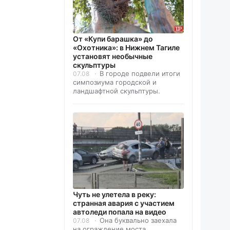
От «Купи барашка» до
«Охотника»: в Нижнем Тагиле
установят необычные
скульптуры
В городе подвели итоги
07.08
симпозиума городской и
ландшафтной скульптуры.
Чуть не улетела в реку:
странная авария с участием
автоледи попала на видео
Она буквально заехала
07.08
на ограждение моста.