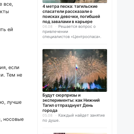
 все,
4 метра песка: тагильские
укты
спасатели рассказали о
поисках девочки, погибшей
под завалами в карьере
Решается вопрос о
06.08
ть ей
привлечении
специалистов «Центроспаса».
ия, если
и. Тем не
Будут сюрпризы и
эксперименты: как Нижний
но, лучше
Тагил отпразднует День
города
Каждый найдет занятие
05.08
, носовые
по душе.