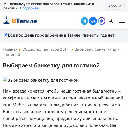
Мы используем cookie для работы сайта, аналитики и
Хорошо
рекламы.
Подробнее
Все про День города
Бензин в Тагиле: где есть, где нет
Все новости
Происшествия
Главная
Общество (декабрь 2017)
Выбираем банкетку для
гостиной
Город
Выбираем банкетку для гостиной
Власть
Жизнь
Нам всегда хочется, чтобы наша гостиная была уютным,
Экономика
комфортным местом и имела привлекательный внешний
вид. Мебель помогает нам добиться отлично результата.
Общество
Банкетка является отличном решением, которое
преобразит помещение, придаст ему оригинальность.
Рассказать новость
Помимо этого эта вещь еще и довольно полезная. Вы