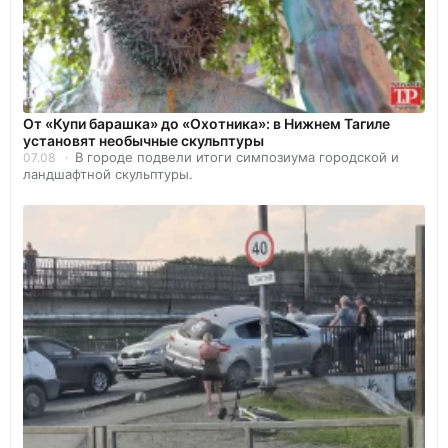
От «Купи барашка» до «Охотника»: в Нижнем Тагиле
установят необычные скульптуры
В городе подвели итоги симпозиума городской и
07.08
ландшафтной скульптуры.