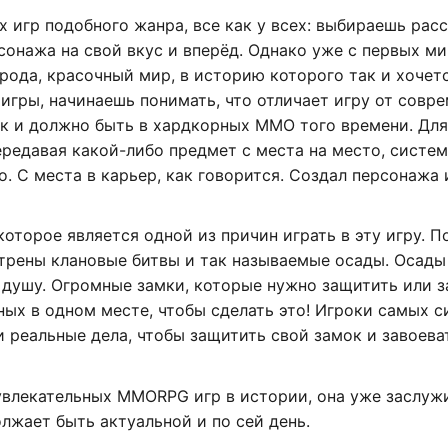
 игр подобного жанра, все как у всех: выбираешь рассу
онажа на свой вкус и вперёд. Однако уже с первых ми
рода, красочный мир, в историю которого так и хочет
игры, начинаешь понимать, что отличает игру от совр
 как и должно быть в хардкорных ММО того времени. Дл
ередавая какой-либо предмет с места на место, систем
. С места в карьер, как говорится. Создал персонажа 
 которое является одной из причин играть в эту игру. 
отрены клановые битвы и так называемые осады. Осады 
 душу. Огромные замки, которые нужно защитить или з
нных в одном месте, чтобы сделать это! Игроки самых 
и реальные дела, чтобы защитить свой замок и завоева
х увлекательных MMORPG игр в истории, она уже заслуж
лжает быть актуальной и по сей день.