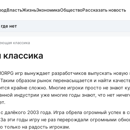
род
Власть
Жизнь
Экономика
Общество
Рассказать новость
 где нет
реющая классика
я классика
ORPG игр вынуждает разработчиков выпускать новую 
 Таким образом рынок перенасыщается и найти качест
тся крайне сложно. Многие игроки просто не знают ку
данной индустрии уже многие годы знают, что нет ничег
ет.
с далёкого 2003 года. Игра обрела огромный успех в 
. За эти годы игру не раз перерождали огромными обно
о только на радость игрокам.