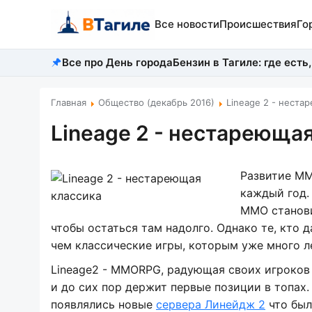
Все новости
Происшествия
Го
Все про День города
Бензин в Тагиле: где есть,
Главная
Общество (декабрь 2016)
Lineage 2 - неста
Lineage 2 - нестареюща
Развитие MM
каждый год.
MMO станови
чтобы остаться там надолго. Однако те, кто 
чем классические игры, которым уже много л
Lineage2 - MMORPG, радующая своих игроков 
и до сих пор держит первые позиции в топах
появлялись новые
сервера Линейдж 2
что был