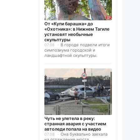
От «Купи барашка» до
«Охотника»: в Нижнем Тагиле
установят необычные
скульптуры
В городе подвели итоги
07.08
симпозиума городской и
ландшафтной скульптуры.
Чуть не улетела в реку:
странная авария с участием
автоледи попала на видео
Она буквально заехала
07.08
на ограждение моста.