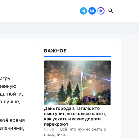
ВАЖНОЕ
игру
венную
да пойти,
о лучше,
День города в Тагиле: кто
выступит, во сколько салют,
как уехать и какие дороги
своё время
перекроют
влениями,
Всё, что нужно знать о
07.08
празднике.