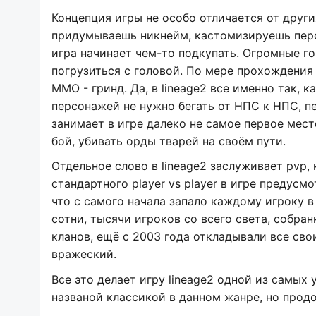
Концепция игры не особо отличается от других
придумываешь никнейм, кастомизируешь перс
игра начинает чем-то подкупать. Огромные го
погрузиться с головой. По мере прохождения 
ММО - гринд. Да, в lineage2 все именно так,
персонажей не нужно бегать от НПС к НПС, п
занимает в игре далеко не самое первое место
бой, убивать орды тварей на своём пути.
Отдельное слово в lineage2 заслуживает pvp,
стандартного player vs player в игре предусм
что с самого начала запало каждому игроку в
сотни, тысячи игроков со всего света, собра
кланов, ещё с 2003 года откладывали все сво
вражеский.
Все это делает игру lineage2 одной из самы
названой классикой в данном жанре, но продо