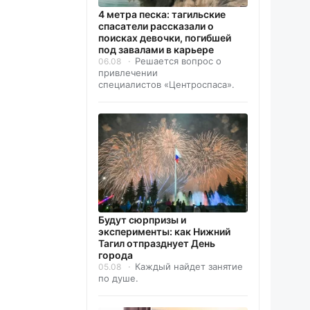
4 метра песка: тагильские
спасатели рассказали о
поисках девочки, погибшей
под завалами в карьере
Решается вопрос о
06.08
привлечении
специалистов «Центроспаса».
Будут сюрпризы и
эксперименты: как Нижний
Тагил отпразднует День
города
Каждый найдет занятие
05.08
по душе.