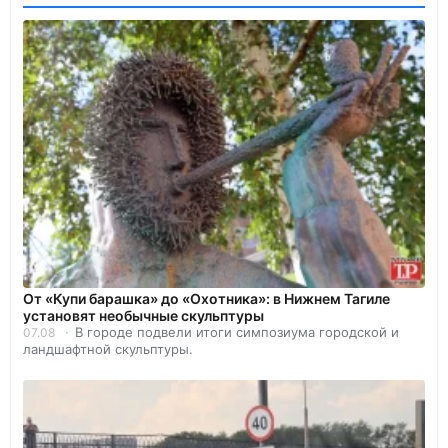
От «Купи барашка» до «Охотника»: в Нижнем Тагиле
установят необычные скульптуры
В городе подвели итоги симпозиума городской и
07.08
ландшафтной скульптуры.