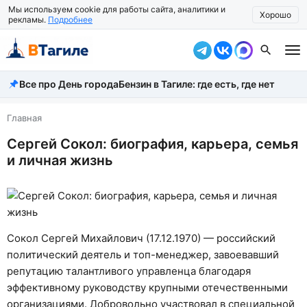
Мы используем cookie для работы сайта, аналитики и
Хорошо
рекламы.
Подробнее
Все про День города
Бензин в Тагиле: где есть, где нет
Все новости
Происшествия
Главная
Сергей Сокол: биография, карьера, семья
Город
и личная жизнь
Власть
Жизнь
Экономика
Сокол Сергей Михайлович (17.12.1970) — российский
политический деятель и топ-менеджер, завоевавший
Общество
репутацию талантливого управленца благодаря
Рассказать новость
эффективному руководству крупными отечественными
организациями. Добровольно участвовал в специальной