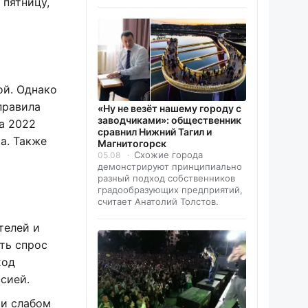
 пятницу,
ой. Однако
правила
«Ну не везёт нашему городу с
заводчиками»: общественник
ца 2022
сравнил Нижний Тагил и
а. Также
Магнитогорск
Схожие города
05.08
демонстрируют принципиально
разный подход собственников
градообразующих предприятий,
считает Анатолий Толстов.
телей и
ть спрос
ход
сией.
ри слабом