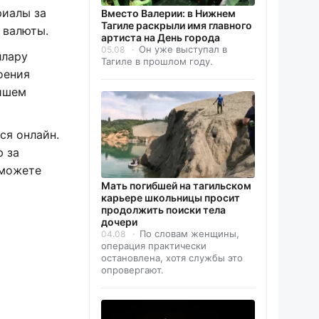
риалы за
Вместо Валерии: в Нижнем
Тагиле раскрыли имя главного
 валюты.
артиста на День города
Он уже выступал в
05.08
ллару
Тагиле в прошлом году.
оения
айшем
ся онлайн.
 за
сможете
Мать погибшей на тагильском
карьере школьницы просит
продолжить поиски тела
дочери
По словам женщины,
04.08
операция практически
остановлена, хотя службы это
опровергают.