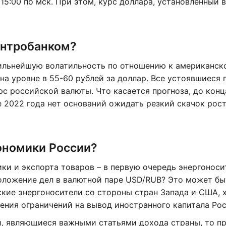
5:00 по мск. При этом, курс доллара, установленный в
ентробанком?
сильнейшую волатильность по отношению к американск
на уровне в 55-60 рублей за доллар. Все устоявшиеся 
рс российской валюты. Что касается прогноза, до кон
е 2022 года нет оснований ожидать резкий скачок рост
ономики России?
ки и экспорта товаров – в первую очередь энергоноси
оложение дел в валютной паре USD/RUB? Это может бы
кие энергоносители со стороны стран Запада и США, 
ения ограничений на вывод иностранного капитала Рос
ы, являющиеся важными статьями дохода страны, то п