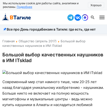
Мы используем cookie для работы сайта, аналитики и
Хорошо
рекламы.
Подробнее
Все про День города
Бензин в Тагиле: где есть, где нет
Все новости
Происшествия
Главная
Общество (апрель 2017)
Большой выбор
качественных наушников в ИМ ITsklad
Город
Большой выбор качественных наушников
в ИМ ITsklad
Власть
Жизнь
Экономика
Современный мир стал намного тише, чем 20-25 лет
назад благодаря уникальному изобретению - наушникам.
Общество
Больше никто не включает на полную мощность
магнитофоны и музыкальные центры - ведь можно
Рассказать новость
купить наушники в Алматы и насладиться любимой