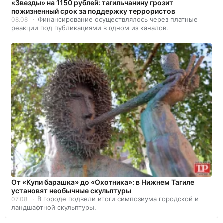
«Звезды» на 1150 рублей: тагильчанину грозит
пожизненный срок за поддержку террористов
Финансирование осуществлялось через платные
08.08
реакции под публикациями в одном из каналов.
От «Купи барашка» до «Охотника»: в Нижнем Тагиле
установят необычные скульптуры
В городе подвели итоги симпозиума городской и
07.08
ландшафтной скульптуры.