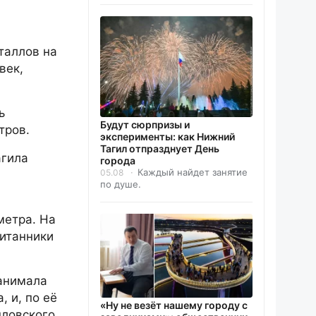
таллов на
век,
ь
Будут сюрпризы и
тров.
эксперименты: как Нижний
Тагил отпразднует День
агила
города
Каждый найдет занятие
05.08
по душе.
метра. На
питанники
занимала
 и, по её
«Ну не везёт нашему городу с
шловского