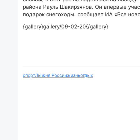
района Рауль Шакирзянов. Он впервые учас
подарок снегоходы, сообщает ИА «Все ново
{gallery}gallery/09-02-20{/gallery}
спорт
Лыжня России
жизнь
отдых