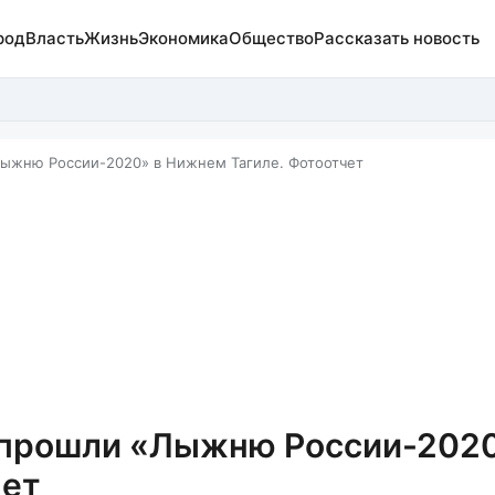
род
Власть
Жизнь
Экономика
Общество
Рассказать новость
Лыжню России-2020» в Нижнем Тагиле. Фотоотчет
к прошли «Лыжню России-2020
чет