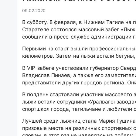
09.02.2020
В субботу, 8 февраля, в Нижнем Тагиле на
Старателе состоялся массовый забег «Лыжн
сообщили в пресс-службе администрации г
Первыми на старт вышли профессиональные
километров. Затем на лыжи встали бегуны
В VIP-забеге участвовали губернатор Свер
Владислав Пинаев, а также его заместител
представители других городов региона. Он
В полдень стартовали участник массового з
лыжи встали сотрудники «Уралвагонзавода»
спортшкол города, тагильчане и любители 
Лучшей среди лыжниц стала Мария Гущина.
призовые места на различных спортивных с
словам, в этот раз не надеялась на побед