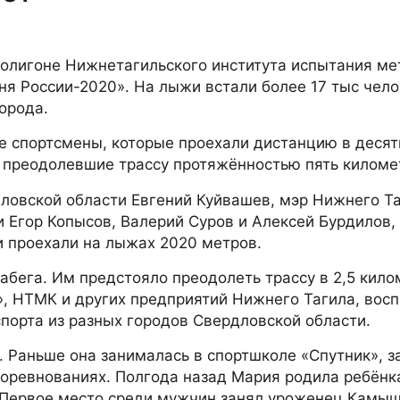
 полигоне Нижнетагильского института испытания ме
я России-2020». На лыжи встали более 17 тыс чело
орода.
 спортсмены, которые проехали дистанцию в десят
, преодолевшие трассу протяжённостью пять киломе
дловской области Евгений Куйвашев, мэр Нижнего Т
и Егор Копысов, Валерий Суров и Алексей Бурдилов,
и проехали на лыжах 2020 метров.
абега. Им предстояло преодолеть трассу в 2,5 кило
, НТМК и других предприятий Нижнего Тагила, вос
спорта из разных городов Свердловской области.
 Раньше она занималась в спортшколе «Спутник», 
оревнованиях. Полгода назад Мария родила ребёнка,
у. Первое место среди мужчин занял уроженец Камы