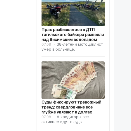
Прах разбившегося в ДТП
тагильского байкера развеяли
над Висимским водопадом
38-летний мотоциклист
07.08
умер в больнице.
Суды фиксируют тревожный
тренд: свердловчане все
глубже увязают в долгах
А кредиторы все
07.08
активнее идут в суды.