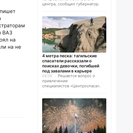
центра, сообщил губернатор.
 пишет
ю
страторам
м ВАЗ
оял на
ли на не
4 метра песка: тагильские
спасатели рассказали о
поисках девочки, погибшей
под завалами в карьере
Решается вопрос о
06.08
привлечении
специалистов «Центроспаса».