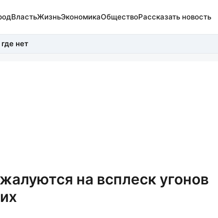
род
Власть
Жизнь
Экономика
Общество
Рассказать новость
 где нет
жалуются на всплеск угонов
них