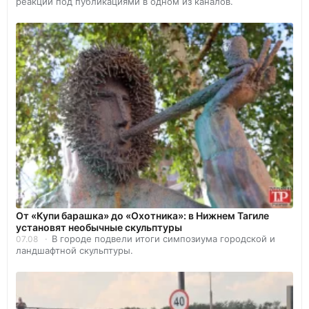
реакции под публикациями в одном из каналов.
От «Купи барашка» до «Охотника»: в Нижнем Тагиле
установят необычные скульптуры
В городе подвели итоги симпозиума городской и
07.08
ландшафтной скульптуры.