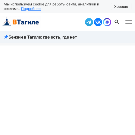
Мы используем cookie для работы сайта, аналитики и
Хорошо
рекламы.
Подробнее
Бензин в Тагиле: где есть, где нет
Все новости
Происшествия
Город
Власть
Жизнь
Экономика
Общество
Рассказать новость