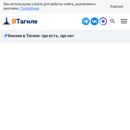
Мы используем cookie для работы сайта, аналитики и
Хорошо
рекламы.
Подробнее
Бензин в Тагиле: где есть, где нет
Все новости
Происшествия
Город
Власть
Жизнь
Экономика
Общество
Рассказать новость