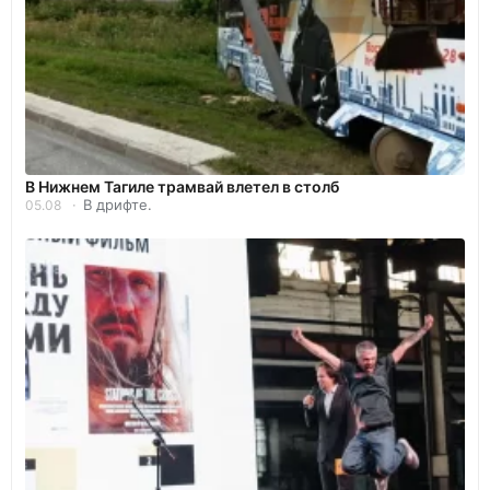
В Нижнем Тагиле трамвай влетел в столб
В дрифте.
05.08