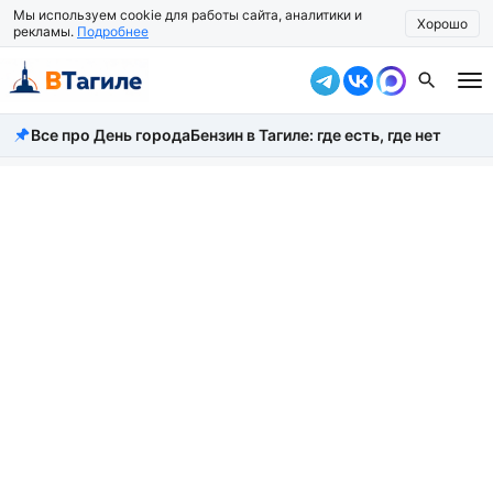
Мы используем cookie для работы сайта, аналитики и
Хорошо
рекламы.
Подробнее
Все про День города
Бензин в Тагиле: где есть, где нет
Все новости
Происшествия
Город
Власть
Жизнь
Экономика
Общество
Рассказать новость