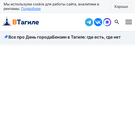
Мы используем cookie для работы сайта, аналитики и
Хорошо
рекламы.
Подробнее
Все про День города
Бензин в Тагиле: где есть, где нет
Все новости
Происшествия
Город
Власть
Жизнь
Экономика
Общество
Рассказать новость