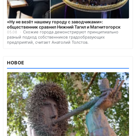
«Ну не везёт нашему городу с заводчиками»:
общественник сравнил Нижний Тагил и Магнитогорск
Схожие города демонстрируют принципиально
05.08
разный подход собственников градообразующих
предприятий, считает Анатолий Толстов.
НОВОЕ