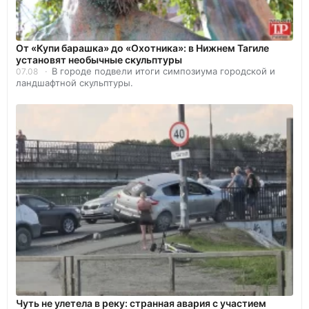
От «Купи барашка» до «Охотника»: в Нижнем Тагиле
установят необычные скульптуры
В городе подвели итоги симпозиума городской и
07.08
ландшафтной скульптуры.
Чуть не улетела в реку: странная авария с участием