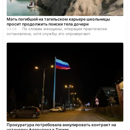
Мать погибшей на тагильском карьере школьницы
просит продолжить поиски тела дочери
По словам женщины, операция практически
04.08
остановлена, хотя службы это опровергают.
Прокуратура потребовала аннулировать контракт на
установку флагштока в Тагиле