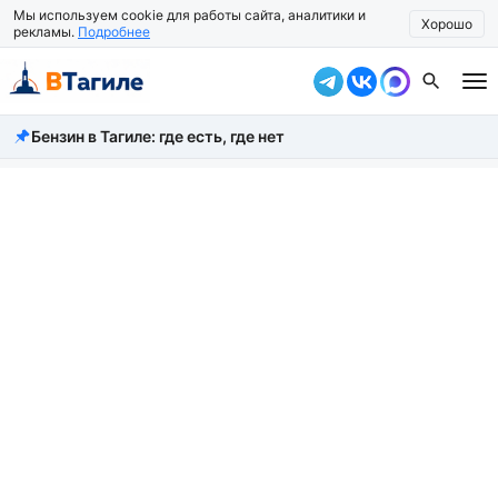
Мы используем cookie для работы сайта, аналитики и
Хорошо
рекламы.
Подробнее
Бензин в Тагиле: где есть, где нет
Все новости
Происшествия
Город
Власть
Жизнь
Экономика
Общество
Рассказать новость