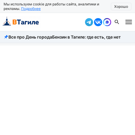
Мы используем cookie для работы сайта, аналитики и
Хорошо
рекламы.
Подробнее
Все про День города
Бензин в Тагиле: где есть, где нет
Все новости
Происшествия
Город
Власть
Жизнь
Экономика
Общество
Рассказать новость