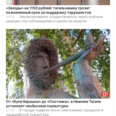
«Звезды» на 1150 рублей: тагильчанину грозит
пожизненный срок за поддержку террористов
Финансирование осуществлялось через платные
08.08
реакции под публикациями в одном из каналов.
От «Купи барашка» до «Охотника»: в Нижнем Тагиле
установят необычные скульптуры
В городе подвели итоги симпозиума городской и
07.08
ландшафтной скульптуры.