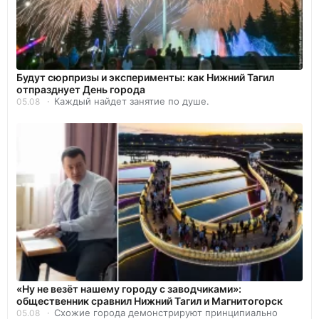
Будут сюрпризы и эксперименты: как Нижний Тагил
отпразднует День города
Каждый найдет занятие по душе.
05.08
«Ну не везёт нашему городу с заводчиками»:
общественник сравнил Нижний Тагил и Магнитогорск
Схожие города демонстрируют принципиально
05.08