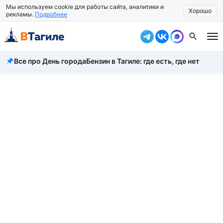
Мы используем cookie для работы сайта, аналитики и
Хорошо
рекламы.
Подробнее
Все про День города
Бензин в Тагиле: где есть, где нет
Все новости
Происшествия
Город
Власть
Жизнь
Экономика
Общество
Рассказать новость