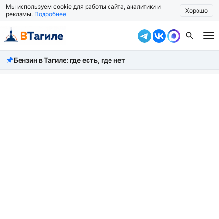
Мы используем cookie для работы сайта, аналитики и
Хорошо
рекламы.
Подробнее
Бензин в Тагиле: где есть, где нет
Все новости
Происшествия
Город
Власть
Жизнь
Экономика
Общество
Рассказать новость