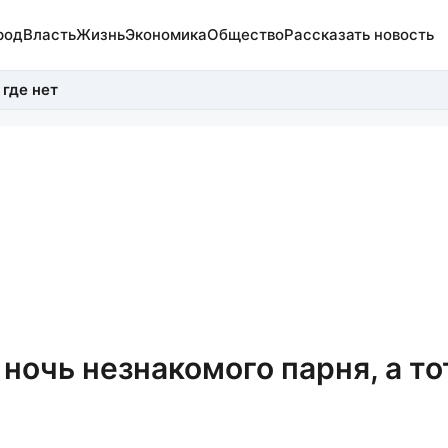
род
Власть
Жизнь
Экономика
Общество
Рассказать новость
 где нет
ночь незнакомого парня, а то