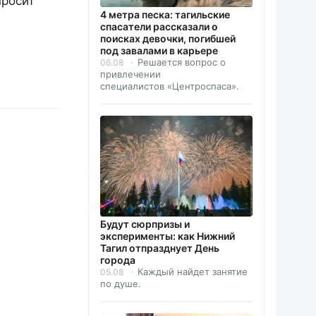
просит
4 метра песка: тагильские
спасатели рассказали о
поисках девочки, погибшей
под завалами в карьере
Решается вопрос о
06.08
привлечении
специалистов «Центроспаса».
Будут сюрпризы и
эксперименты: как Нижний
Тагил отпразднует День
города
Каждый найдет занятие
05.08
по душе.