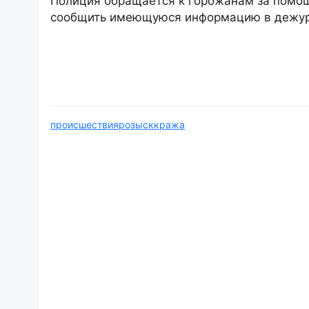
Полиция обращается к горожанам за помощ
сообщить имеющуюся информацию в дежурн
происшествия
розыск
кража