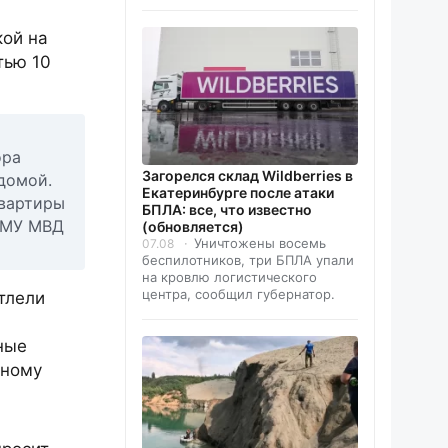
кой на
тью 10
ора
Загорелся склад Wildberries в
домой.
Екатеринбурге после атаки
квартиры
БПЛА: все, что известно
е МУ МВД
(обновляется)
Уничтожены восемь
07.08
беспилотников, три БПЛА упали
на кровлю логистического
центра, сообщил губернатор.
тлели
ные
шному