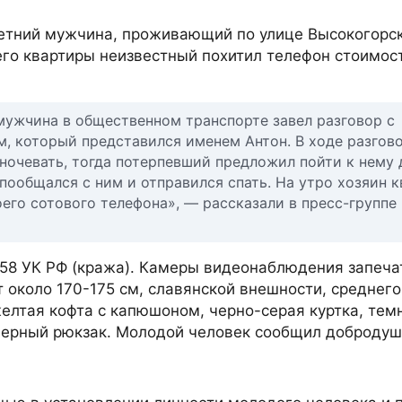
етний мужчина, проживающий по улице Высокогорс
з его квартиры неизвестный похитил телефон стоимос
 мужчина в общественном транспорте завел разговор с
, который представился именем Антон. В ходе разгов
 ночевать, тогда потерпевший предложил пойти к нему 
пообщался с ним и отправился спать. На утро хозяин 
оего сотового телефона», — рассказали в пресс-групп
.158 УК РФ (кража). Камеры видеонаблюдения запеча
 около 170-175 см, славянской внешности, среднего
елтая кофта с капюшоном, черно-серая куртка, тем
 черный рюкзак. Молодой человек сообщил доброду