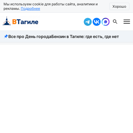
Мы используем cookie для работы сайта, аналитики и
Хорошо
рекламы.
Подробнее
Все про День города
Бензин в Тагиле: где есть, где нет
Все новости
Происшествия
Город
Власть
Жизнь
Экономика
Общество
Рассказать новость