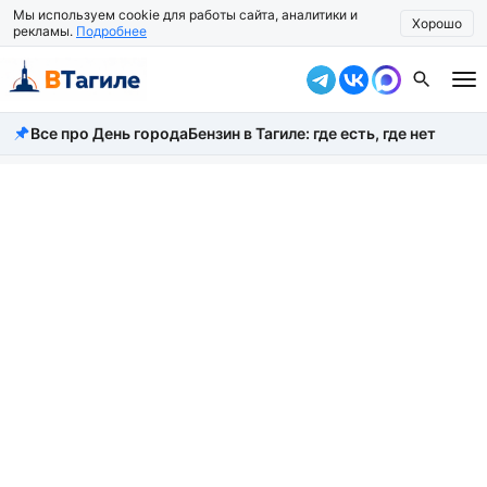
Мы используем cookie для работы сайта, аналитики и
Хорошо
рекламы.
Подробнее
Все про День города
Бензин в Тагиле: где есть, где нет
Все новости
Происшествия
Город
Власть
Жизнь
Экономика
Общество
Рассказать новость