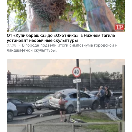
От «Купи барашка» до «Охотника»: в Нижнем Тагиле
установят необычные скульптуры
В городе подвели итоги симпозиума городской и
07.08
ландшафтной скульптуры.