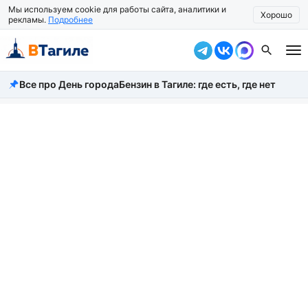
Мы используем cookie для работы сайта, аналитики и
Хорошо
рекламы.
Подробнее
Все про День города
Бензин в Тагиле: где есть, где нет
Все новости
Происшествия
Город
Власть
Жизнь
Экономика
Общество
Рассказать новость