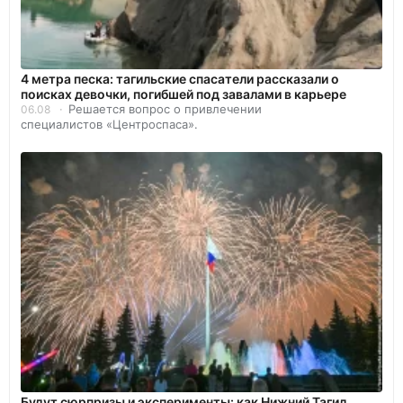
4 метра песка: тагильские спасатели рассказали о
поисках девочки, погибшей под завалами в карьере
Решается вопрос о привлечении
06.08
специалистов «Центроспаса».
Будут сюрпризы и эксперименты: как Нижний Тагил