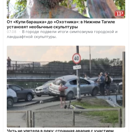
От «Купи барашка» до «Охотника»: в Нижнем Тагиле
установят необычные скульптуры
В городе подвели итоги симпозиума городской и
07.08
ландшафтной скульптуры.
Чуть не улетела в реку: странная авария с участием