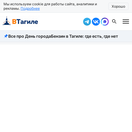
Мы используем cookie для работы сайта, аналитики и
Хорошо
рекламы.
Подробнее
Все про День города
Бензин в Тагиле: где есть, где нет
Все новости
Происшествия
Город
Власть
Жизнь
Экономика
Общество
Рассказать новость