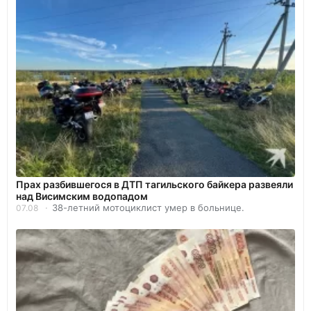
Прах разбившегося в ДТП тагильского байкера развеяли
над Висимским водопадом
38-летний мотоциклист умер в больнице.
07.08