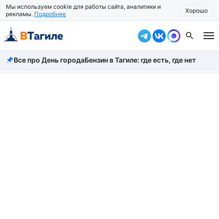
Мы используем cookie для работы сайта, аналитики и
Хорошо
рекламы.
Подробнее
Все про День города
Бензин в Тагиле: где есть, где нет
Все новости
Происшествия
Город
Власть
Жизнь
Экономика
Общество
Рассказать новость