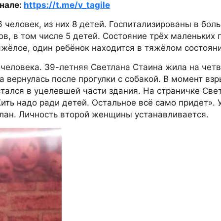
нале:
https://t.me/v_tagile
 человек, из них 8 детей. Госпитализированы в бол
в, в том числе 5 детей. Состояние трёх маленьких 
жёлое, один ребёнок находится в тяжёлом состояни
а человека. 39-летняя Светлана Стаина жила на чет
а вернулась после прогулки с собакой. В момент взр
стался в уцелевшей части здания. На страничке Све
ить надо ради детей. Остальное всё само придет». 
слан. Личность второй женщины устанавливается.