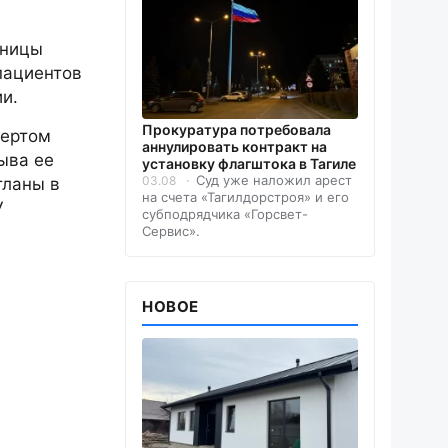
ьницы
пациентов
и.
Прокуратура потребовала
вертом
аннулировать контракт на
ыва ее
установку флагштока в Тагиле
Суд уже наложил арест
03.08
тланы в
на счета «Тагилдорстроя» и его
У
субподрядчика «Горсвет-
Сервис».
НОВОЕ