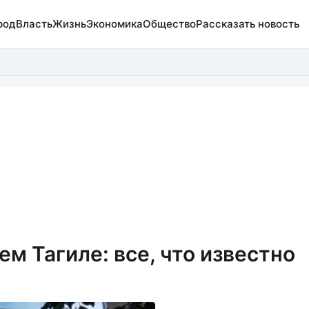
род
Власть
Жизнь
Экономика
Общество
Рассказать новость
м Тагиле: все, что известно