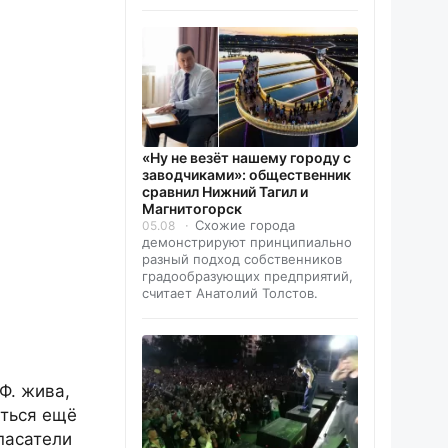
«Ну не везёт нашему городу с
заводчиками»: общественник
сравнил Нижний Тагил и
Магнитогорск
Схожие города
05.08
демонстрируют принципиально
разный подход собственников
градообразующих предприятий,
считает Анатолий Толстов.
Ф. жива,
аться ещë
пасатели