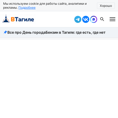
Мы используем cookie для работы сайта, аналитики и
Хорошо
рекламы.
Подробнее
Все про День города
Бензин в Тагиле: где есть, где нет
Все новости
Происшествия
Город
Власть
Жизнь
Экономика
Общество
Рассказать новость