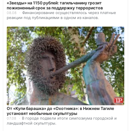
«Звезды» на 1150 рублей: тагильчанину грозит
пожизненный срок за поддержку террористов
Финансирование осуществлялось через платные
08.08
реакции под публикациями в одном из каналов.
От «Купи барашка» до «Охотника»: в Нижнем Тагиле
установят необычные скульптуры
В городе подвели итоги симпозиума городской и
07.08
ландшафтной скульптуры.