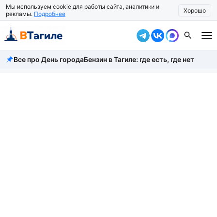
Мы используем cookie для работы сайта, аналитики и
Хорошо
рекламы.
Подробнее
Все про День города
Бензин в Тагиле: где есть, где нет
Все новости
Происшествия
Город
Власть
Жизнь
Экономика
Общество
Рассказать новость