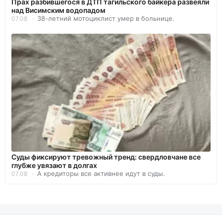
Прах разбившегося в ДТП тагильского байкера развеяли
над Висимским водопадом
38-летний мотоциклист умер в больнице.
07.08
Суды фиксируют тревожный тренд: свердловчане все
глубже увязают в долгах
А кредиторы все активнее идут в суды.
07.08