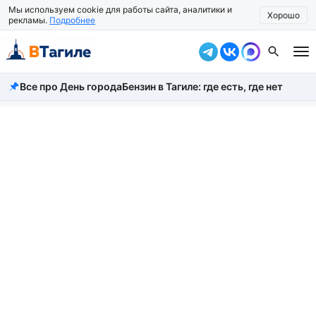
Мы используем cookie для работы сайта, аналитики и
Хорошо
рекламы.
Подробнее
Все про День города
Бензин в Тагиле: где есть, где нет
Все новости
Происшествия
Город
Власть
Жизнь
Экономика
Общество
Рассказать новость