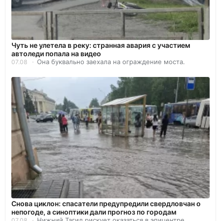
Чуть не улетела в реку: странная авария с участием
автоледи попала на видео
Она буквально заехала на ограждение моста.
07.08
Снова циклон: спасатели предупредили свердловчан о
непогоде, а синоптики дали прогноз по городам
Нижний Тагил рискует оказаться в эпицентре.
07.08