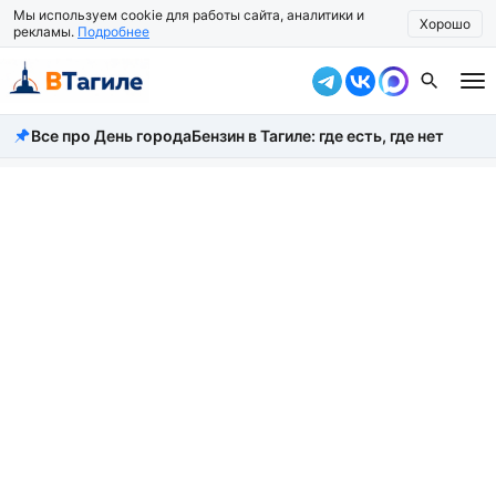
Мы используем cookie для работы сайта, аналитики и
Хорошо
рекламы.
Подробнее
Все про День города
Бензин в Тагиле: где есть, где нет
Все новости
Происшествия
Город
Власть
Жизнь
Экономика
Общество
Рассказать новость