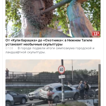
От «Купи барашка» до «Охотника»: в Нижнем Тагиле
установят необычные скульптуры
В городе подвели итоги симпозиума городской и
07.08
ландшафтной скульптуры.