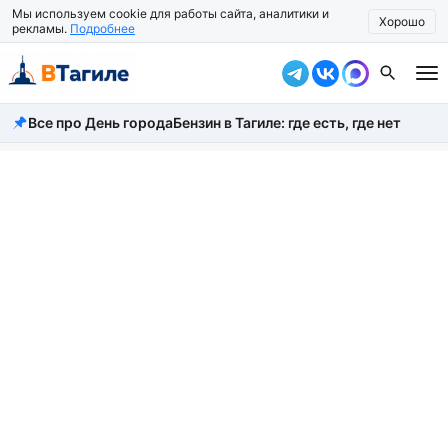
Мы используем cookie для работы сайта, аналитики и
Хорошо
рекламы.
Подробнее
Все про День города
Бензин в Тагиле: где есть, где нет
Все новости
Происшествия
Город
Власть
Жизнь
Экономика
Общество
Рассказать новость