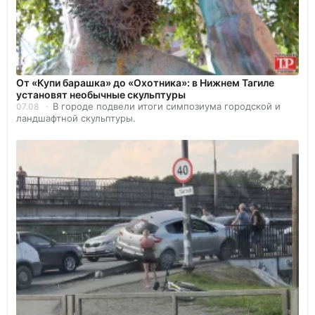
От «Купи барашка» до «Охотника»: в Нижнем Тагиле
установят необычные скульптуры
В городе подвели итоги симпозиума городской и
07.08
ландшафтной скульптуры.