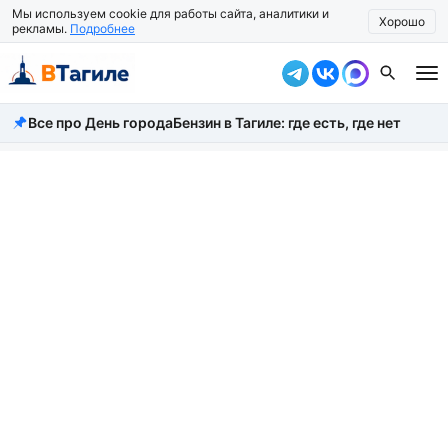
Мы используем cookie для работы сайта, аналитики и
Хорошо
рекламы.
Подробнее
Все про День города
Бензин в Тагиле: где есть, где нет
Все новости
Происшествия
Город
Власть
Жизнь
Экономика
Общество
Рассказать новость