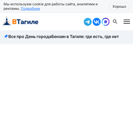
Мы используем cookie для работы сайта, аналитики и
Хорошо
рекламы.
Подробнее
Все про День города
Бензин в Тагиле: где есть, где нет
Все новости
Происшествия
Город
Власть
Жизнь
Экономика
Общество
Рассказать новость