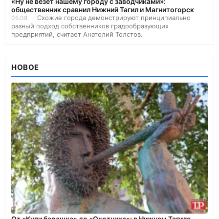
«Ну не везёт нашему городу с заводчиками»:
общественник сравнил Нижний Тагил и Магнитогорск
Схожие города демонстрируют принципиально
05.08
разный подход собственников градообразующих
предприятий, считает Анатолий Толстов.
НОВОЕ
От «Купи барашка» до «Охотника»: в Нижнем Тагиле