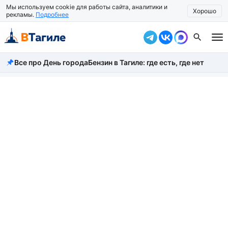
Мы используем cookie для работы сайта, аналитики и
Хорошо
рекламы.
Подробнее
Все про День города
Бензин в Тагиле: где есть, где нет
Все новости
Происшествия
Город
Власть
Жизнь
Экономика
Общество
Рассказать новость