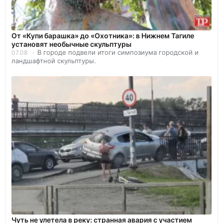
От «Купи барашка» до «Охотника»: в Нижнем Тагиле
установят необычные скульптуры
В городе подвели итоги симпозиума городской и
07.08
ландшафтной скульптуры.
Чуть не улетела в реку: странная авария с участием