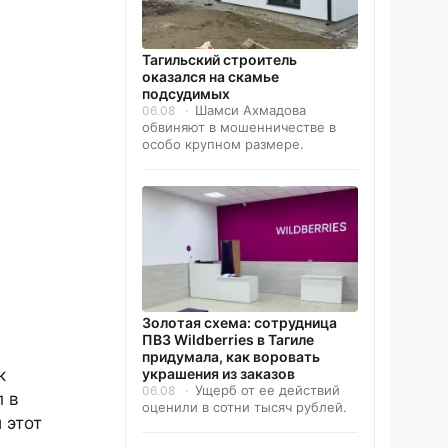
Тагильский строитель
оказался на скамье
подсудимых
Шамси Ахмадова
06.08
обвиняют в мошенничестве в
особо крупном размере.
Золотая схема: сотрудница
ПВЗ Wildberries в Тагиле
придумала, как воровать
к
украшения из заказов
Ущерб от ее действий
06.08
л в
оценили в сотни тысяч рублей.
 этот