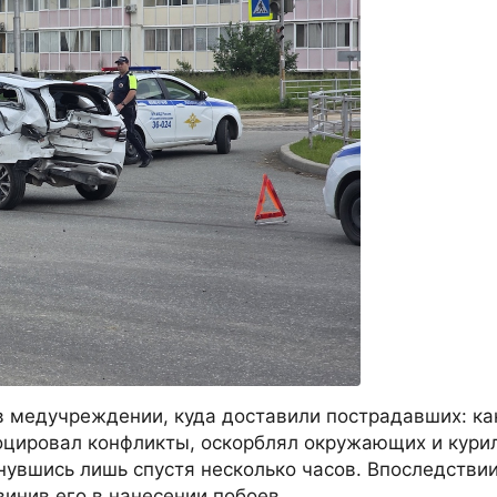
в медучреждении, куда доставили пострадавших: ка
оцировал конфликты, оскорблял окружающих и кури
нувшись лишь спустя несколько часов. Впоследствии
инив его в нанесении побоев.