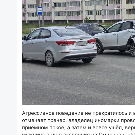
Агрессивное поведение не прекратилось и 
отмечает тренер, владелец иномарки пров
приёмном покое, а затем и вовсе ушёл, вер
мужчина подал заявление на Смирнова, обв