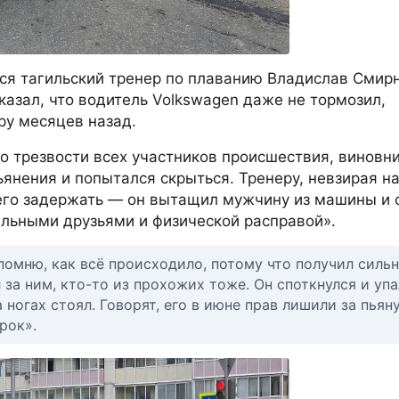
ся тагильский тренер по плаванию Владислав Смирн
казал, что водитель Volkswagen даже не тормозил,
ру месяцев назад.
 трезвости всех участников происшествия, виновни
янения и попытался скрыться. Тренеру, невзирая н
 его задержать — он вытащил мужчину из машины и 
ельными друзьями и физической расправой».
 помню, как всё происходило, потому что получил силь
 за ним, кто-то из прохожих тоже. Он споткнулся и упа
 ногах стоял. Говорят, его в июне прав лишили за пьян
рок».