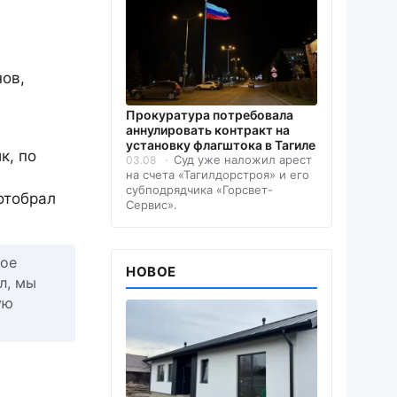
ов,
Прокуратура потребовала
аннулировать контракт на
установку флагштока в Тагиле
к, по
Суд уже наложил арест
03.08
на счета «Тагилдорстроя» и его
а
субподрядчика «Горсвет-
отобрал
Сервис».
ное
НОВОЕ
л, мы
ую