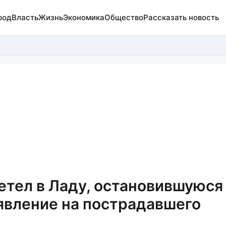
род
Власть
Жизнь
Экономика
Общество
Рассказать новость
етел в Ладу, остановившуюся
аявление на пострадавшего